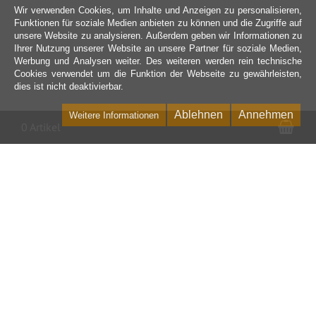
Wir verwenden Cookies, um Inhalte und Anzeigen zu personalisieren,
Funktionen für soziale Medien anbieten zu können und die Zugriffe auf
unsere Website zu analysieren. Außerdem geben wir Informationen zu
Ihrer Nutzung unserer Website an unsere Partner für soziale Medien,
Werbung und Analysen weiter. Des weiteren werden rein technische
Cookies verwendet um die Funktion der Webseite zu gewährleisten,
dies ist nicht deaktivierbar.
Ablehnen
Annehmen
Weitere Informationen
War
0 Artikel