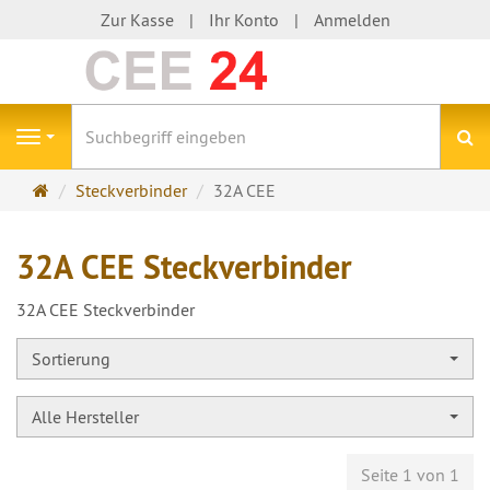
Zur Kasse
Ihr Konto
Anmelden
S
Navigation
Startseite
Steckverbinder
32A CEE
32A CEE Steckverbinder
32A CEE Steckverbinder
Sortierung
Alle Hersteller
Seite 1 von 1